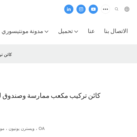
الاتصال بنا
عنا
تحميل
مدونة مونتيسوري
مونتيسور
مونتيسوري 3D كائن تركيب مكعب ممارسة وصندو
L/C ، D/A ، D/P ، T/T ، ويسترن يونيون ، مونيغرام ، OA