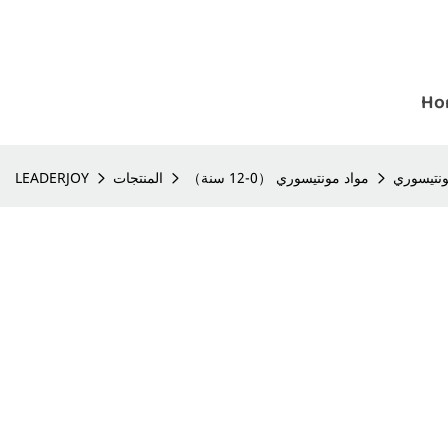
Ho
نتيسوري
مواد مونتيسوري （0-12 سنة）
المنتجات
LEADERJOY