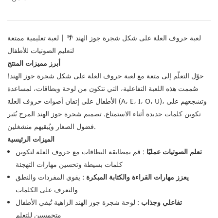
لعبة حروف العلة على شكل شجرة جوز الهند 🌴 | لعبة تعليمية ممتعة
لتعليم الصوتيات للأطفال
أبرز مميزات المنتج
حوّل التعلّم إلى متعة مع لعبة حروف العلة على شكل شجرة جوز الهند!
صُممت هذه اللعبة التفاعلية، التي تتكون من لوحة وبطاقات، لمساعدة
الأطفال على إتقان أصوات حروف العلة (A، E، I، O، U)، وتشجعهم على
تكوين كلمات جديدة أثناء الاستمتاع. تصميم شجرة جوز الهند المرح يُثير
فضول الصغار ويُبقيهم منشغلين.
الميزات الرئيسية
تعلم الصوتيات عمليًا
: قم بمطابقة البطاقات مع حروف العلة لتكوين
كلمات بسيطة وتحسين مهارات التهجئة
يعزز مهارات القراءة والكتابة المبكرة
: يقوي المفردات والنطق
والتعرف على الكلمات
تفاعلي وجذاب
: لوحة شجرة جوز الهند الزاهية تُبقي الأطفال
متحمسين للتعلم