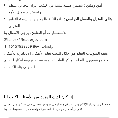
آمن ومتين
: يتضمن صينية متينة من خشب الزان لتخزين منظم
واستخدام طويل الأمد
مثالي للمنزل والفصل الدراسي
: رائع للآباء والمعلمين وأنشطة التعليم
المنزلي
للاستفسارات أو التعاون، يرجى الاتصال بنا:
📧
sales3@leaderjoy.com
📱 واتساب: +86 15157938209
متعة الصوتيات التعلم من خلال اللعب تعلم الأطفال الإنجليزية للأطفال
لعبة مونتيسوري التعلم المبكر ألعاب تعليمية نصائح تربوية أفكار للتعليم
المنزلي بناء الكلمات
إذا كان لديك المزيد من الأسئلة، اكتب لنا
فقط اترك بريدك الإلكتروني أو رقم هاتفك في نموذج الاتصال حتى نتمكن من إرسال
عرض أسعار مجاني لك لمجموعة واسعة من التصميمات لدينا!