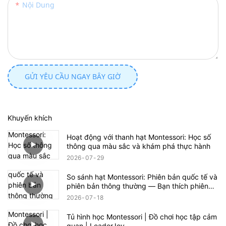
Nội Dung
GỬI YÊU CẦU NGAY BÂY GIỜ
Khuyến khích
Hoạt động với thanh hạt Montessori: Học số
thông qua màu sắc và khám phá thực hành
2026
07
29
So sánh hạt Montessori: Phiên bản quốc tế và
phiên bản thông thường — Bạn thích phiên
bản nào hơn?
2026
07
18
Tủ hình học Montessori | Đồ chơi học tập cảm
quan | LeaderJoy