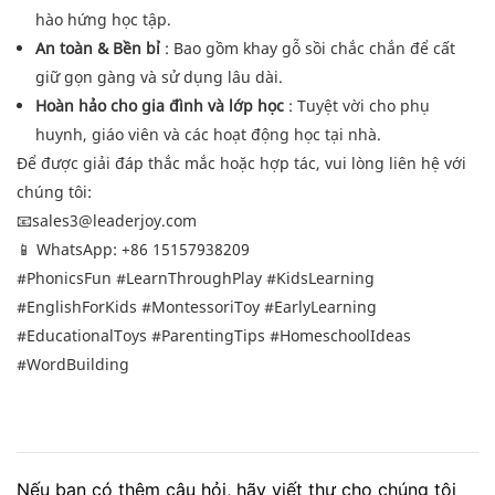
hào hứng học tập.
An toàn & Bền bỉ
: Bao gồm khay gỗ sồi chắc chắn để cất
giữ gọn gàng và sử dụng lâu dài.
Hoàn hảo cho gia đình và lớp học
: Tuyệt vời cho phụ
huynh, giáo viên và các hoạt động học tại nhà.
Để được giải đáp thắc mắc hoặc hợp tác, vui lòng liên hệ với
chúng tôi:
📧
sales3@leaderjoy.com
📱 WhatsApp: +86 15157938209
#PhonicsFun #LearnThroughPlay #KidsLearning
#EnglishForKids #MontessoriToy #EarlyLearning
#EducationalToys #ParentingTips #HomeschoolIdeas
#WordBuilding
Nếu bạn có thêm câu hỏi, hãy viết thư cho chúng tôi