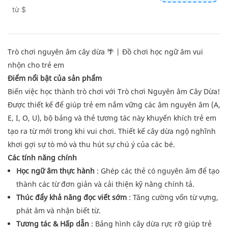
từ
$
Trò chơi nguyên âm cây dừa 🌴 | Đồ chơi học ngữ âm vui
nhộn cho trẻ em
Điểm nổi bật của sản phẩm
Biến việc học thành trò chơi với Trò chơi Nguyên âm Cây Dừa!
Được thiết kế để giúp trẻ em nắm vững các âm nguyên âm (A,
E, I, O, U), bộ bảng và thẻ tương tác này khuyến khích trẻ em
tạo ra từ mới trong khi vui chơi. Thiết kế cây dừa ngộ nghĩnh
khơi gợi sự tò mò và thu hút sự chú ý của các bé.
Các tính năng chính
Học ngữ âm thực hành
: Ghép các thẻ có nguyên âm để tạo
thành các từ đơn giản và cải thiện kỹ năng chính tả.
Thúc đẩy khả năng đọc viết sớm
: Tăng cường vốn từ vựng,
phát âm và nhận biết từ.
Tương tác & Hấp dẫn
: Bảng hình cây dừa rực rỡ giúp trẻ