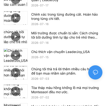
2026
07
17
Chính xác trong từng đường cắt. Hoàn hảo
trong từng chi tiết.
2026
07
16
Môi trường được chuẩn bị sẵn: Cách chúng
tôi bồi dưỡng tính tự lập cho trẻ nhỏ theo
phương pháp Montessori
2026
07
16
Chú thích vận chuyển LeaderJoy_USA
2026
07
15
Chúng tôi thà trả lời thêm nhiều câu hỏi hơn là
để bạn mua nhầm sản phẩm.
2026
07
03
Tòa tháp màu hồng khổng lồ mà mọi trường
Montessori đều mơ ước.
2026
07
02