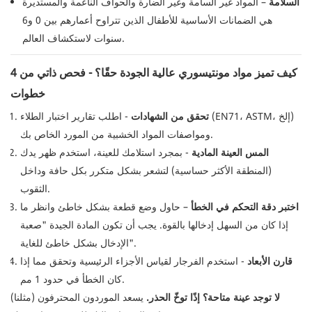
السلامة
– المواد غير السامة وغير الضارة والحواف الناعمة والمستديرة
هي الضمانات الأساسية للأطفال الذين تتراوح أعمارهم بين 0 و6
سنوات لاستكشاف العالم.
كيف تميز مواد مونتيسوري عالية الجودة حقًا؟ - فحص ذاتي من 4
خطوات
تحقق من الشهادات
- اطلب تقارير اختبار الطلاء (EN71، ASTM، إلخ)
ومواصفات المواد الخشبية من المورد الخاص بك.
المس العينة المادية
- بمجرد استلامك للعينة، استخدم ظهر يدك
(المنطقة الأكثر حساسية) لتشعر بشكل متكرر بكل حافة وداخل
الثقوب.
اختبر دقة التحكم في الخطأ
– حاول وضع قطعة بشكل خاطئ وانظر ما
إذا كان من السهل إدخالها بالقوة. يجب أن تكون المادة الجيدة "صعبة
الإدخال بشكل خاطئ للغاية".
قارن الأبعاد
- استخدم الفرجار لقياس الأجزاء الرئيسية وتحقق مما إذا
كان الخطأ في حدود 1 مم.
لا توجد عينة متاحة؟ إذًا توخّ الحذر.
يسعد الموردون المحترفون (مثلنا)