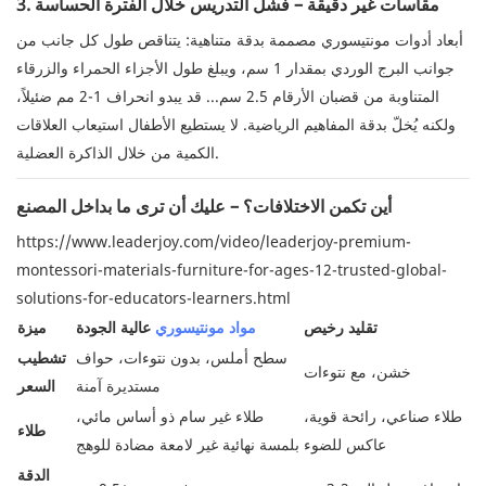
3. مقاسات غير دقيقة – فشل التدريس خلال الفترة الحساسة
أبعاد أدوات مونتيسوري مصممة بدقة متناهية: يتناقص طول كل جانب من
جوانب البرج الوردي بمقدار 1 سم، ويبلغ طول الأجزاء الحمراء والزرقاء
المتناوبة من قضبان الأرقام 2.5 سم... قد يبدو انحراف 1-2 مم ضئيلاً،
ولكنه يُخلّ بدقة المفاهيم الرياضية. لا يستطيع الأطفال استيعاب العلاقات
الكمية من خلال الذاكرة العضلية.
أين تكمن الاختلافات؟ – عليك أن ترى ما بداخل المصنع
https://www.leaderjoy.com/video/leaderjoy-premium-
montessori-materials-furniture-for-ages-12-trusted-global-
solutions-for-educators-learners.html
تقليد رخيص
مواد مونتيسوري
عالية الجودة
ميزة
سطح أملس، بدون نتوءات، حواف
تشطيب
خشن، مع نتوءات
مستديرة آمنة
السعر
طلاء صناعي، رائحة قوية،
طلاء غير سام ذو أساس مائي،
طلاء
عاكس للضوء
بلمسة نهائية غير لامعة مضادة للوهج
الدقة