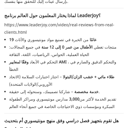
بإرسال عينات إليك للتحقق منها بنفسك.
لماذا يختار المعلمون حول العالم برنامج LeaderJoy؟
https://www.leaderjoy.com/video/real-reviews-from-real-
clients.html
19 عامًا
من الخبرة في تصنيع مواد مونتيسوري والأثاث
منتجات تغطي
الأطفال من عمر 0 ​​إلى 12 سنة
في جميع المجالات:
الحياة العملية، الحواس، الرياضيات، اللغة، الثقافة
، والتحكم الدقيق والصارم في
وفقًا لمعايير AMI
التحكم في الأبعاد
الخطأ
طلاء مائي + خشب الزان/البتولا
– اجتاز اختبارات السلامة (الاتحاد
الأوروبي/الولايات المتحدة)
– شاركنا تصميمك، وسنحوله إلى حقيقة.
خدمة مخصصة
تقديم الخدمة لأكثر من
3,000
مدارس مونتيسوري ومراكز الطفولة
المبكرة ومؤسسات ذوي الاحتياجات الخاصة في جميع أنحاء العالم
هل تقوم بتجهيز فصل دراسي وفق منهج مونتيسوري أم بتحديث