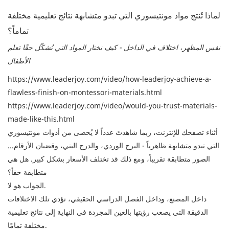
لماذا تُنتج مواد مونتيسوري التي تبدو متشابهة نتائج تعليمية مختلفة
تماماً؟
نفس المظهر، اختلاف في الداخل - كيف نختار المواد التي تُشكّل حقًا تعلم
الأطفال
https://www.leaderjoy.com/video/how-leaderjoy-achieve-a-
flawless-finish-on-montessori-materials.html
https://www.leaderjoy.com/video/would-you-trust-materials-
made-like-this.html
أثناء تصفحك للإنترنت، ربما شاهدتَ عدداً لا يُحصى من أدوات مونتيسوري
التي تبدو متشابهة ظاهرياً - البرج الوردي، والدرج البني، وقضبان الأرقام...
الصور متطابقة تقريباً، ومع ذلك قد تختلف الأسعار بشكل كبير. هل هي
متطابقة حقاً؟
الجواب هو لا.
داخل المصنع، وداخل الفصل الدراسي الحقيقي، تؤدي تلك الاختلافات
الدقيقة التي يصعب رؤيتها بالعين المجردة في النهاية إلى نتائج تعليمية
مختلفة تمامًا.