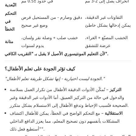
انحراف يصل إلى 2-3 مم
في حدود ±0.5 مم
البُعدية
التحكم
التفاوتات غير الدقيقة،
دقيق وصارم - من المستحيل فرض
في
يمكن إدخالها بشكل خاطئ
وضع غير صحيح
الخطأ
الخشب المصنّع + الغراء،
خشب صلب + وصلة نقر ولسان،
متانة
عرضة للتشقق
يدوم لسنوات
لأن التعليم المونتيسوري الأصيل لا يقبل بـ "التقريب الكافي".
كيف تؤثر الجودة على تعلم الأطفال؟
"الجودة ليست اختيارية - إنها تشكل طريقة تعلم الأطفال."
التركيز
– تُمكّن الأدوات الدقيقة الأطفال من تكرار العمل بسلاسة
والدخول في حالة من التركيز العميق. أما الأدوات غير الدقيقة وغير
الصحيحة فتُسبب الإحباط وتدفع الأطفال إلى الاستسلام بشكل متكرر.
الاستقلالية
– مع التحكم الواضح في الخطأ، يمكن للأطفال اكتشاف
المشكلات بأنفسهم دون تصحيح المعلم، مما يعزز الدافع الداخلي
"أستطيع فعل ذلك".