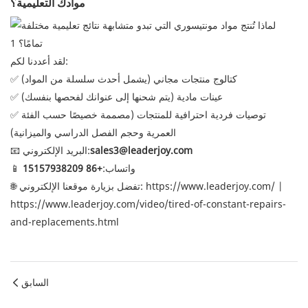
موادك التعليمية؟
لقد أعددنا لكم:
✅ كتالوج منتجات مجاني (يشمل أحدث سلسلة من المواد)
✅ عينات مادية (يتم شحنها إلى عنوانك لفحصها بنفسك)
✅ توصيات فردية احترافية للمنتجات (مصممة خصيصًا حسب الفئة
العمرية وحجم الفصل الدراسي والميزانية)
sales3@leaderjoy.com
📧 البريد الإلكتروني:
📱 واتساب:
+86 15157938209
|
https://www.leaderjoy.com/
🌐 تفضل بزيارة موقعنا الإلكتروني:
https://www.leaderjoy.com/video/tired-of-constant-repairs-
and-replacements.html
السابق