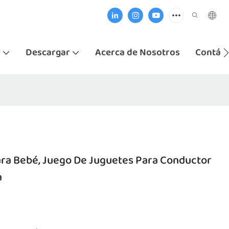
i
Descargar
Acerca de Nosotros
Contác
ara Bebé, Juego De Juguetes Para Conductor
a