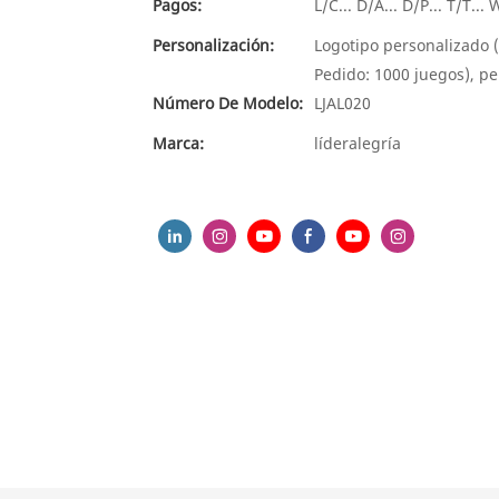
Pagos:
L/C... D/A... D/P... T/T.
Personalización:
Logotipo personalizado 
Pedido: 1000 juegos), pe
Número De Modelo:
LJAL020
Marca:
líderalegría