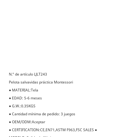
N.º de artículo LJLT243
Pelota salvavidas práctica Montessori
●
MATERIAL:Tela
●
EDAD: 5-6 meses
●
G.W.:0.35KGS
●
Cantidad mínima de pedido: 3 juegos
●
OEM/ODM:Aceptar
●
CERTIFICATION:CE,EN71,ASTM F963,FSC SALES
●