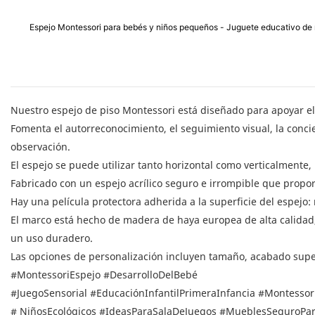
Espejo Montessori para bebés y niños pequeños - Juguete educativo de 
Nuestro espejo de piso Montessori está diseñado para apoyar el
Fomenta el autorreconocimiento, el seguimiento visual, la concie
observación.
El espejo se puede utilizar tanto horizontal como verticalmente,
Fabricado con un espejo acrílico seguro e irrompible que proporc
Hay una película protectora adherida a la superficie del espejo: 
El marco está hecho de madera de haya europea de alta calida
un uso duradero.
Las opciones de personalización incluyen tamaño, acabado super
#MontessoriEspejo
#DesarrolloDelBebé
#JuegoSensorial
#EducaciónInfantilPrimeraInfancia
#Montessor
#
NiñosEcológicos
#IdeasParaSalaDeJuegos
#MueblesSeguroPar