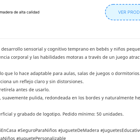
VER PRO
madera de alta calidad
 desarrollo sensorial y cognitivo temprano en bebés y niños pequ
ncia corporal y las habilidades motoras a través de un juego atrac
 lo que lo hace adaptable para aulas, salas de juegos o dormitorios
iona un reflejo claro y sin distorsiones.
retírela antes de usarlo.
d, suavemente pulida, redondeada en los bordes y naturalmente h
ficial y grabado de logotipo. Pedido mínimo: 50 unidades.
iEnCasa
#SeguroParaNiños
#JugueteDeMadera
#JuguetesEducativ
aNiños
#JuguetePersonalizable