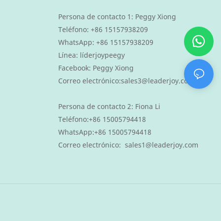
Persona de contacto 1: Peggy Xiong
Teléfono: +86 15157938209
WhatsApp:
+86 15157938209
Línea: líderjoypeegy
Facebook: Peggy Xiong
Correo electrónico:
sales3@leaderjoy.com
Persona de contacto 2:
Fiona Li
Teléfono:
+86 15005794418
WhatsApp:
+86 15005794418
Correo electrónico:
sales1@leaderjoy.com