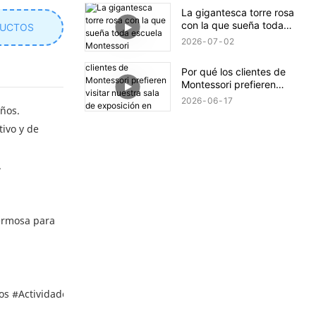
La gigantesca torre rosa
con la que sueña toda
DUCTOS
escuela Montessori
2026
07
02
Por qué los clientes de
Montessori prefieren
visitar nuestra sala de
2026
06
17
eños.
exposición en persona
tivo y de
.
ermosa para
os
#ActividadesInfantiles
#DesarrolloCognitivoInspiradoMontessor