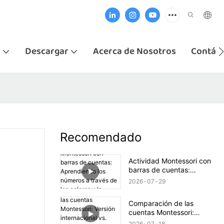
i
Descargar
Acerca de Nosotros
Contác
Recomendado
Actividad Montessori con
barras de cuentas:
Aprendiendo los números
2026
07
29
a través de los colores y la
exploración práctica.
Comparación de las
cuentas Montessori:
Versión internacional vs.
2026
07
18