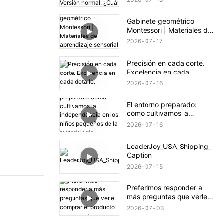
Versión normal: ¿Cuál
prefieres?
Gabinete geométrico
Montessori | Materiales de
aprendizaje sensorial |
2026
07
17
LeaderJoy
Precisión en cada corte.
Excelencia en cada
detalle.
2026
07
16
El entorno preparado:
cómo cultivamos la
independencia en los
2026
07
16
niños pequeños de la
metodología Montessori.
LeaderJoy_USA_Shipping_
Caption
2026
07
15
Preferimos responder a
más preguntas que verle
comprar el producto
2026
07
03
equivocado.