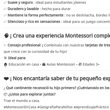
✅
Suave y seguro
: ideal para estudiantes jóvenes
✅
Duradero y lavable
: hecho para durar
✅
Mantiene la forma perfectamente
: no se deshilacha, bordes 
✅
Silencioso y rico en sensaciones
: ideal para un juego concen
🧠 ¡
Crea una experiencia Montessori compl
✨
Consejo profesional: ¡
Combínalo con nuestras
tarjetas de tre
que crece con la curiosidad de tu hijo!
🎯
Ideal para:
🏠 Educación en casa • 🏫 Aulas Montessori • 🎁 Edades 3+
❤️ ¡
Nos encantaría saber de tu pequeño ex
¿
Qué continente reconoció tu hijo primero? ¡Cuéntanoslo en los
📦
¿Listos para explorar juntos?
Trae el mundo a casa.
#MontessoriEnCasa #GeografíaParaNiños #AprendizajePráctico 