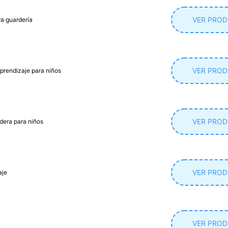
VER PRO
ra guardería
VER PRO
rendizaje para niños
VER PRO
dera para niños
VER PRO
aje
VER PRO