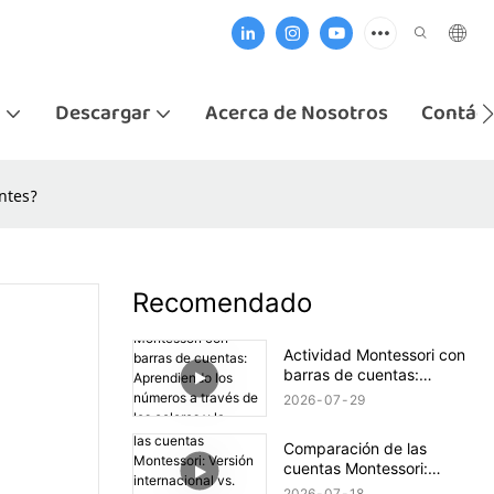
i
Descargar
Acerca de Nosotros
Contác
entes?
Recomendado
Actividad Montessori con
barras de cuentas:
Aprendiendo los números
2026
07
29
a través de los colores y la
exploración práctica.
Comparación de las
cuentas Montessori:
Versión internacional vs.
2026
07
18