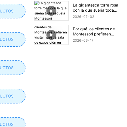
La gigantesca torre rosa
con la que sueña toda
DUCTOS
escuela Montessori
2026
07
02
Por qué los clientes de
Montessori prefieren
visitar nuestra sala de
DUCTOS
2026
06
17
exposición en persona
DUCTOS
DUCTOS
DUCTOS