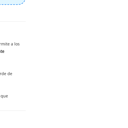
rmite a los
nte
erde de
a que