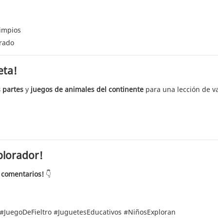
limpios
trado
eta!
s partes
y
juegos de animales del continente
para una lección de v
plorador!
 comentarios!
👇
#JuegoDeFieltro #JuguetesEducativos #NiñosExploran