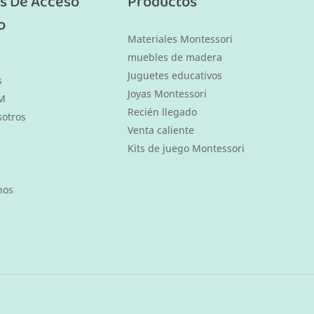
s De Acceso
Productos
o
Materiales Montessori
muebles de madera
Juguetes educativos
s
Joyas Montessori
M
Recién llegado
sotros
Venta caliente
Kits de juego Montessori
nos