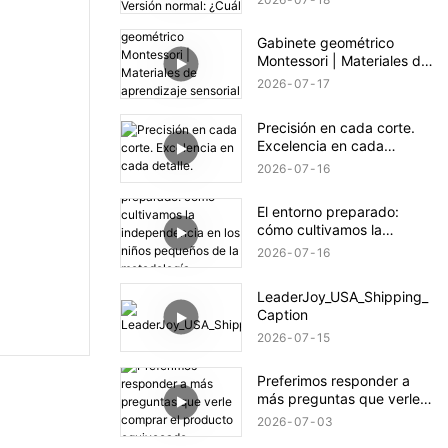
Versión normal: ¿Cuál
prefieres?
Gabinete geométrico
Montessori | Materiales de
aprendizaje sensorial |
2026
07
17
LeaderJoy
Precisión en cada corte.
Excelencia en cada
detalle.
2026
07
16
El entorno preparado:
cómo cultivamos la
independencia en los
2026
07
16
niños pequeños de la
metodología Montessori.
LeaderJoy_USA_Shipping_
Caption
2026
07
15
Preferimos responder a
más preguntas que verle
comprar el producto
2026
07
03
equivocado.