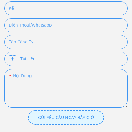
Kể
Điện Thoại/Whatsapp
Tên Công Ty
Tài Liệu
Nội Dung
GỬI YÊU CẦU NGAY BÂY GIỜ