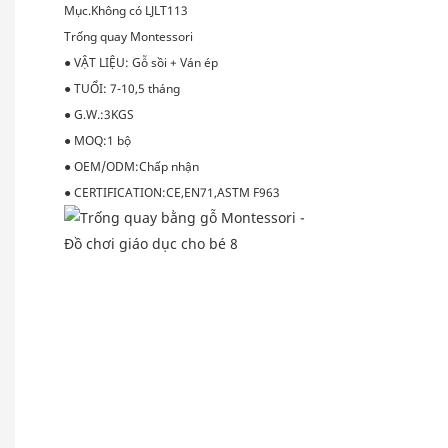
Mục.Không có LJLT113
Trống quay Montessori
●
VẬT LIỆU: Gỗ sồi + Ván ép
●
TUỔI: 7-10,5 tháng
●
G.W.:3KGS
●
MOQ:1 bộ
●
OEM/ODM:Chấp nhận
●
CERTIFICATION:CE,EN71,ASTM F963