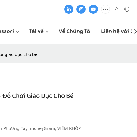
ssori
Tải về
Về Chúng Tôi
Liên hệ với C
ơi giáo dục cho bé
- Đồ Chơi Giáo Dục Cho Bé
oàn Phương Tây, moneyGram, VIÊM KHỚP