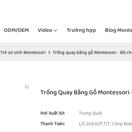
ODM/OEM
Video
Trường hợp
Blog Monte
Trẻ sơ sinh Montessori
Trống quay bằng gỗ Montessori - Đồ ch
Trống Quay Bằng Gỗ Montessori 
Nơi Xuất Xứ:
Trung Quốc
Thanh Toán:
L/C,D/A,D/P,T/T, Công Đ