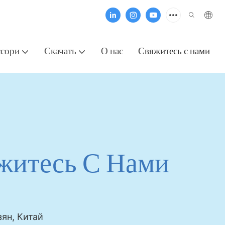
ссори
Скачать
О нас
Свяжитесь с нами
житесь С Нами
зян, Китай