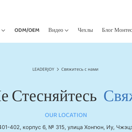
ODM/OEM
Видео
Чехлы
Блог Монте
LEADERJOY
Свяжитесь с нами
Не Стесняйтесь
Свя
OUR LOCATION
01-402, корпус 6, № 315, улица Хонгюн, Иу, Чжэц