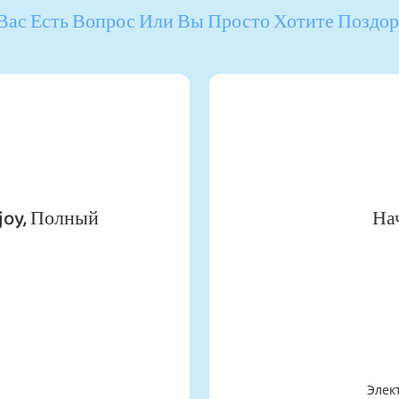
Вас Есть Вопрос Или Вы Просто Хотите Поздор
joy, Полный
На
Элек