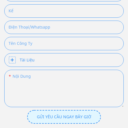
Kể
Điện Thoại/Whatsapp
Tên Công Ty
Tài Liệu
Nội Dung
GỬI YÊU CẦU NGAY BÂY GIỜ