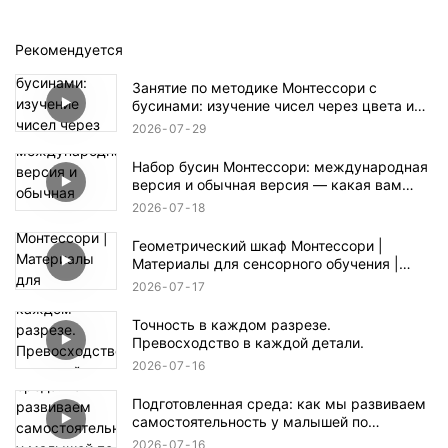
Рекомендуется
Занятие по методике Монтессори с
бусинами: изучение чисел через цвета и
практическое исследование.
2026
07
29
Набор бусин Монтессори: международная
версия и обычная версия — какая вам
больше нравится?
2026
07
18
Геометрический шкаф Монтессори |
Материалы для сенсорного обучения |
LeaderJoy
2026
07
17
Точность в каждом разрезе.
Превосходство в каждой детали.
2026
07
16
Подготовленная среда: как мы развиваем
самостоятельность у малышей по
методике Монтессори.
2026
07
16