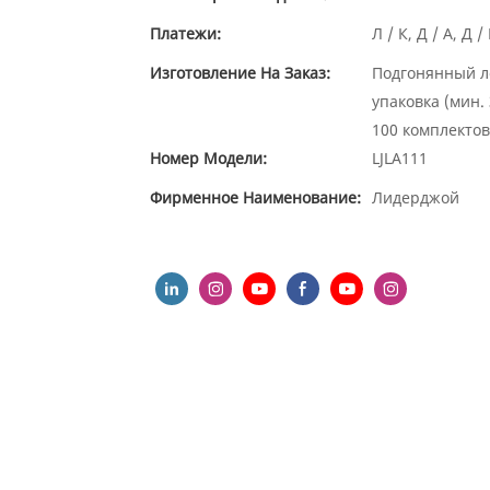
Платежи:
Л / К, Д / А, Д
Изготовление На Заказ:
Подгонянный ло
упаковка (мин.
100 комплектов
Номер Модели:
LJLA111
Фирменное Наименование:
Лидерджой