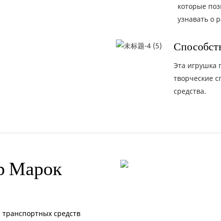
которые поз
узнавать о 
Способств
Эта игрушка 
творческие с
средства.
р Марок
 транспортных средств