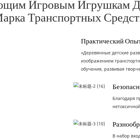
ющим Игровым Игрушкам Дл
арка Транспортных Средст
Практический Опы
«Деревянные детские раз
изображением транспортн
обучения, развивая творч
Безопасн
Благодаря п
нетоксичной
Разнообр
В набор вхо