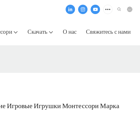
ссори
Скачать
О нас
Свяжитесь с нами
ие Игровые Игрушки Монтессори Марка